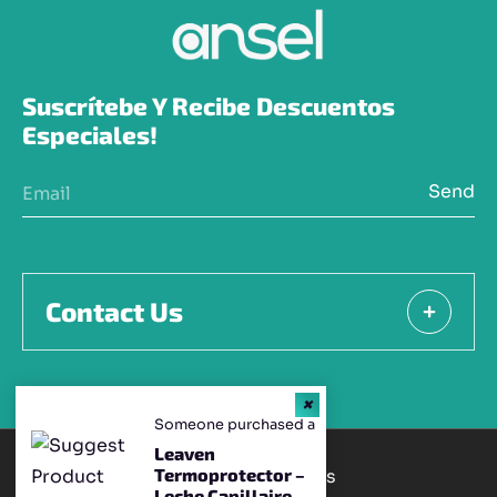
Suscrítebe Y Recibe Descuentos 
Especiales!
Send
Contact Us
Someone purchased a
Leaven
Termoprotector –
Terms & conditions
Leche Capillaire