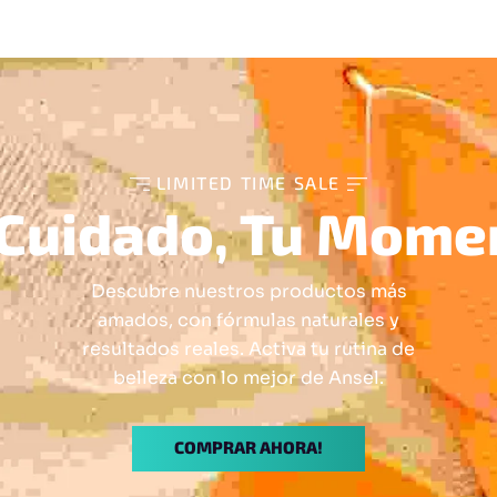
LIMITED TIME SALE
 Cuidado, Tu Mome
Descubre nuestros productos más
amados, con fórmulas naturales y
resultados reales. Activa tu rutina de
belleza con lo mejor de Ansel.
COMPRAR AHORA!