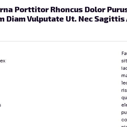
Urna Porttitor Rhoncus Dolor Puru
m Diam Vulputate Ut. Nec Sagitti
Fa
 ex
si
ia
ma
le
ri
qu
s
el
pu
co