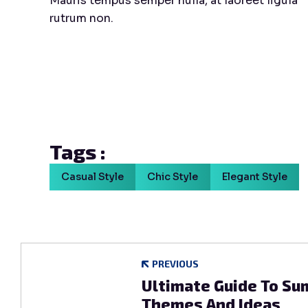
Mauris tempus semper nulla, at laoreet ligula
rutrum non.
Tags :
Casual Style
Chic Style
Elegant Style
PREVIOUS
Ultimate Guide To Su
Themes And Ideas