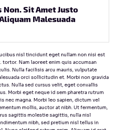
s Non. Sit Amet Justo
Reis Co
s Aliquam Malesuada
Tristiq
ucibus nisl tincidunt eget nullam non nisi est
t. tortor. Nam laoreet enim quis accumsan
culis. Nulla facilisis arcu mauris, vulputate
lesuada orci sollicitudin et. Morbi non gravida
ctus. Nulla sed cursus velit, eget convallis
sus. Morbi eget neque id sem pharetra rutrum
is nec magna. Morbi leo sapien, dictum vel
ementum mollis, auctor at nibh. Ut fermentum,
rus sagittis molestie sagittis, nulla nisl
ndimentum nibh, sed pretium nisl tellus in