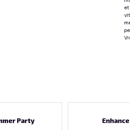
ni
et
vi
me
pe
Vi
mmer Party
Enhance