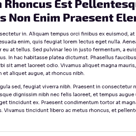
 Rhoncus Est Pellentesqu
us Non Enim Praesent Ele
sectetur in. Aliquam tempus orci finibus ex euismod, at
suada enim, quis feugiat lorem lectus eget nulla. Aenea
eu at tellus. Sed pulvinar leo in justo fermentum, a eui
us. In hac habitasse platea dictumst. Phasellus faucibus 
bi sit amet laoreet odio. Vivamus aliquet magna mauris
 et aliquet augue, at rhoncus nibh.
a sed, feugiat viverra nibh. Praesent in consectetur ni
isque dignissim nibh nec felis laoreet, et tempus augue
 eget tincidunt ex. Praesent condimentum tortor at magn
s. Vivamus tincidunt libero ac metus rhoncus, et pellen