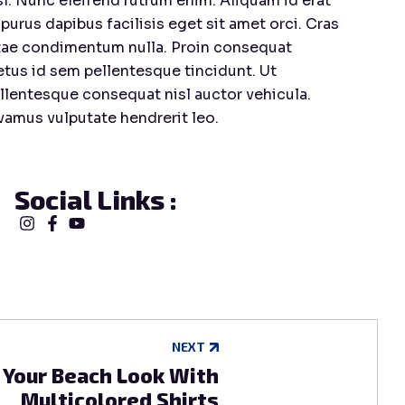
sl. Nunc eleifend rutrum enim. Aliquam id erat
 purus dapibus facilisis eget sit amet orci. Cras
tae condimentum nulla. Proin consequat
tus id sem pellentesque tincidunt. Ut
llentesque consequat nisl auctor vehicula.
vamus vulputate hendrerit leo.
Social Links :
NEXT
 Your Beach Look With
Multicolored Shirts