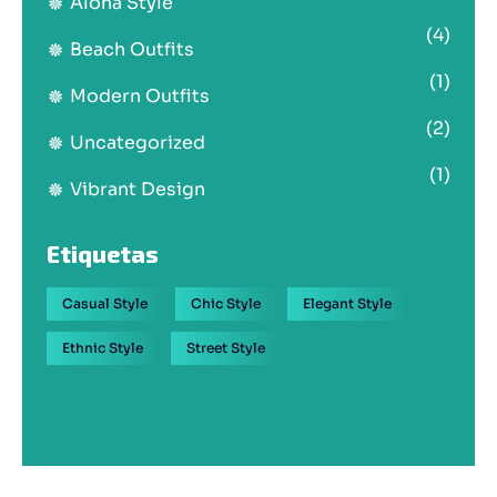
Aloha Style
(4)
Beach Outfits
(1)
Modern Outfits
(2)
Uncategorized
(1)
Vibrant Design
Etiquetas
Casual Style
Chic Style
Elegant Style
Ethnic Style
Street Style