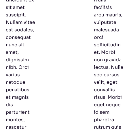
sit amet
facilisis
suscipit.
arcu mauris,
Nullam vitae
vulputate
est sodales,
malesuada
consequat
orci
nunc sit
sollicitudin
amet,
et. Morbi
dignissim
non gravida
nibh. Orci
lectus. Nulla
varius
sed cursus
natoque
velit, eget
penatibus
convallis
et magnis
risus. Morbi
dis
eget neque
parturient
id sem
montes,
pharetra
nascetur
rutrum quis