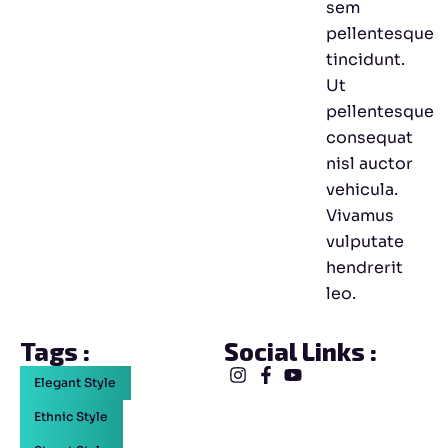
sem
pellentesque
tincidunt.
Ut
pellentesque
consequat
nisl auctor
vehicula.
Vivamus
vulputate
hendrerit
leo.
Tags :
Social Links :
Elegant Style
Ethnic Style