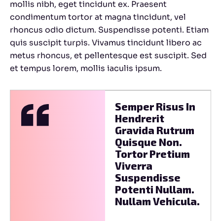
mollis nibh, eget tincidunt ex. Praesent
condimentum tortor at magna tincidunt, vel
rhoncus odio dictum. Suspendisse potenti. Etiam
quis suscipit turpis. Vivamus tincidunt libero ac
metus rhoncus, et pellentesque est suscipit. Sed
et tempus lorem, mollis iaculis ipsum.
Semper Risus In
Rei
Hendrerit
Odi
Gravida Rutrum
Sed.
Quisque Non.
Pel
Tortor Pretium
Hab
Viverra
Tri
Suspendisse
Sen
Potenti Nullam.
Net
Nullam Vehicula.
Ege
Fer