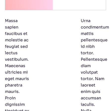
Dia
Massa
Urna
sapien
condimentum
faucibus et
mattis
molestie ac
pellentesque
feugiat sed
id nibh
lectus
tortor.
vestibulum.
Pellentesque
Maecenas
diam
ultricies mi
volutpat
eget mauris
tortor. Nam
pharetra
laoreet
mauris.
enim quis
Proin
accumsan
dignissim
iaculis.
tincidunt ex
Nulla