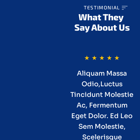
TESTIMONIAL
What They 
Say About Us
Rico Leo Sem
Ed Leo Sem
Aliquam Massa
Molestie,
Molestie,
Odio,luctus
Scelerisque
Scelerisque
Tincidunt Molestie
Rhoncus Odio
Rhoncus Odio
Ac, Fermentum
Cect. Aliquam Erat
Cect. Aliquam Erat
Eget Dolor. Ed Leo
Volutpat. Sed Id
Volutpat. Sed Id
Sem Molestie,
Magna Quam.
Magna Quam.
Scelerisque
Pellentesque Impt
Pellentesque Impt