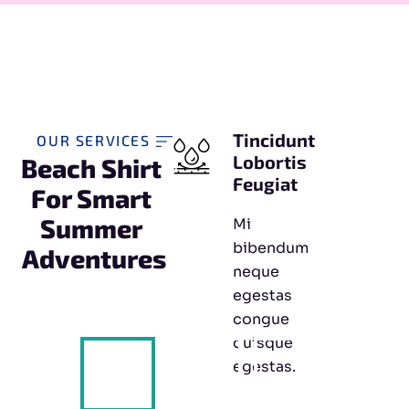
Tincidunt
OUR SERVICES
Lobortis
Beach Shirt 
Feugiat
For Smart 
Summer 
Mi
bibendum
Adventures
neque
egestas
congue
quisque
egestas.