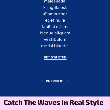
malesuada.
Arcu vitae
at erat
pellentesque
Fringilla est
elementum
curabitur vitae.
ullamcorper
adipiscing
commodo elit
eget nulla
Et odio
facilisi etiam.
pellentesque
at. Sapien et
Neque aliquam
diam volutpat
ligula
commodo sed
ullamcorper
vestibulum
morbi blandit.
malesuada.
egestas.
GET STARTED
GET STARTED
GET STARTED
PREV
NEXT
s In Real Style
Premium Shirt