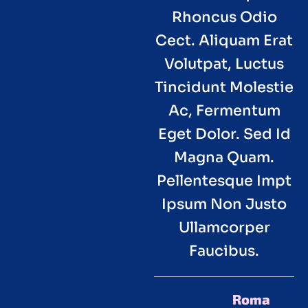
Rhoncus Odio
Ipsum Non Justo
Ipsum Non Justo
Cect. Aliquam Erat
Ullamcorper
Ullamcorper
Volutpat, Luctus
Faucibus. Aliquam
Faucibus. Aliquam
Tincidunt Molestie
Massa Odio,luctus
Massa Odio,luctus
Ac, Fermentum
Tincidunt Molestie
Tincidunt Molestie
Eget Dolor. Sed Id
Ac, Fermentum
Ac, Fermentum
Magna Quam.
Eget Dolor.,luctus
Eget Dolor.
Pellentesque Impt
Tincidunt Molestie
Fermentum Eget
Ipsum Non Justo
Ac, Fermentum
Dolor.,luctus
Ullamcorper
Tincidunt Molestie
Eget Dolor.
Faucibus.
Carolina
Victor Sam
Gabriella
Roma
Actor